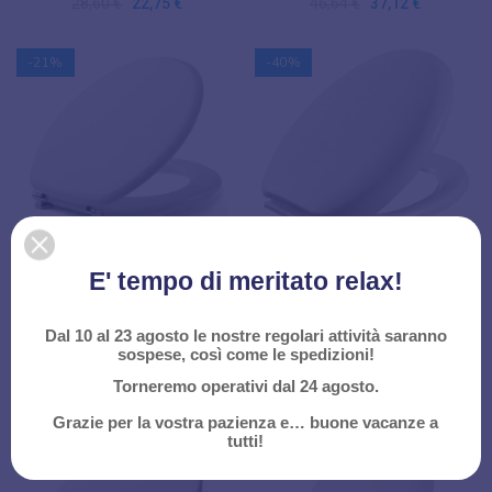
28,60 €
22,75 €
46,64 €
37,12 €
-21%
-40%
SEDILE COPRIVATER WC
SEDILE COPRIVATER WC
E' tempo di meritato relax!
UNIVERSALE IN MDF BIANCO
UNIVERSALE IN
PEGASO METAFORM
POLIPROPILENE BIANCO
Dal 10 al 23 agosto le nostre regolari attività saranno
Sedili wc universali
Sedili wc universali
sospese, così come le spedizioni!
20,59 €
16,14 €
13,40 €
7,99 €
Torneremo operativi dal 24 agosto.
Grazie per la vostra pazienza e… buone vacanze a
-20%
-16%
tutti!