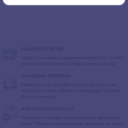
PAGAMENTI SICURI
Scegli il tuo metodo di pagamento preferito fra: Bonifico
bancario, Carta di credito o Paypal (anche in 3 rate).
CONSEGNA ESPRESSA
Spedizioni sicure, tracciabili e assicurate: ricevi i tuoi
acquisti con corrieri affidabili e monitoraggio costante
fino alla consegna.
AGEVOLAZIONI FISCALI
Ristruttura il tuo bagno usufruendo delle agevolazioni
fiscali. Affidati ai nostri esperti per arredare il tuo bagno