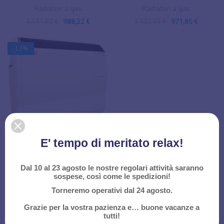
Radiatori a gas
Radiatori a gas
1.141,92 €
988,32 €
1.122,91 €
971,85 €
-13%
E' tempo di meritato relax!
RADIATORE A GAS METANO
GAZELLE EVO 3000 FONDITAL
Radiatori a gas
Dal 10 al 23 agosto le nostre regolari attività saranno
sospese, così come le spedizioni!
1.069,15 €
925,33 €
Torneremo operativi dal 24 agosto.
Radiatori a gas
Grazie per la vostra pazienza e… buone vacanze a
tutti!