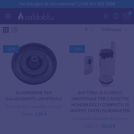
Hai bisogno di informazioni? (+39) 011 025 2008
0
5
Ordina per
-23%
-20%
GUARNIZIONE PER
BATTERIA DI SCARICO
GALLEGGIANTE UNIVERSALE
UNIVERSALE PER CASSETTA
MONOBLOCCO COMPLETA DI
Ricambi per cassette incasso
DOPPIO TASTO FLUIDMASTER
2,66 €
2,03 €
Accessori cassette di scarico
25,51 €
20,30 €