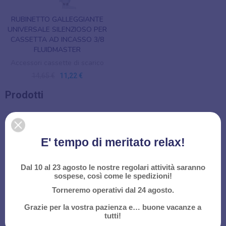
RUBINETTO GALLEGGIANTE
UNIVERSALE SILENZIOSO PER
CASSETTA AD INCASSO 3/8
FLUIDMASTER
Accessori cassette di scarico
14,65 €
11,22 €
Prodotti
BAGNO
E' tempo di meritato relax!
RISCALDAMENTO
CONDIZIONAMENTO
Dal 10 al 23 agosto le nostre regolari attività saranno
sospese, così come le spedizioni!
CUCINA E LAVANDERIA
Torneremo operativi dal 24 agosto.
IDRAULICA
Grazie per la vostra pazienza e… buone vacanze a
tutti!