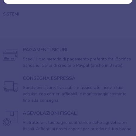
FERRAMENTA
SISTEMI
PAGAMENTI SICURI
Scegli il tuo metodo di pagamento preferito fra: Bonifico
bancario, Carta di credito o Paypal (anche in 3 rate).
CONSEGNA ESPRESSA
Spedizioni sicure, tracciabili e assicurate: ricevi i tuoi
acquisti con corrieri affidabili e monitoraggio costante
fino alla consegna.
AGEVOLAZIONI FISCALI
Ristruttura il tuo bagno usufruendo delle agevolazioni
fiscali. Affidati ai nostri esperti per arredare il tuo bagno