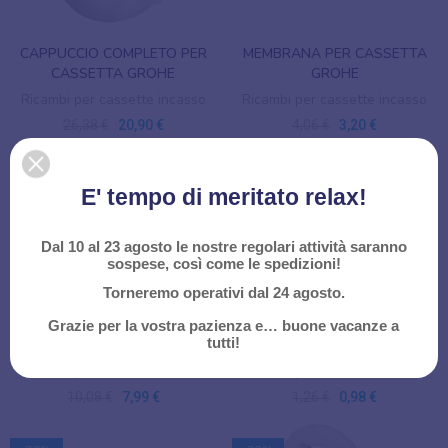
CAPPUCCIO COMPLETO PER
MEMBRANA PER CASSETTA
CASSETTA GROHE
GROHE
Ricambi per cassette incasso
Ricambi per cassette incasso
26,38 €
20,90 €
4,06 €
3,20 €
-20%
-22%
E' tempo di meritato relax!
Dal 10 al 23 agosto le nostre regolari attività saranno
sospese, così come le spedizioni!
Torneremo operativi dal 24 agosto.
TESTINA VALVOLA PER
GUARNIZIONE PER CASSETTA
Grazie per la vostra pazienza e… buone vacanze a
tutti!
CASSETTA GROHE
GROHE
Ricambi per cassette incasso
Ricambi per cassette incasso
10,08 €
7,99 €
1,26 €
0,98 €