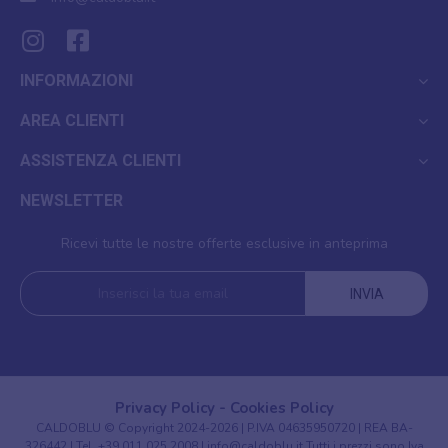
INFORMAZIONI
AREA CLIENTI
ASSISTENZA CLIENTI
NEWSLETTER
Ricevi tutte le nostre offerte esclusive in anteprima
INVIA
Privacy Policy
-
Cookies Policy
CALDOBLU © Copyright 2024-2026 | P.IVA 04635950720 | REA BA-
326442 | Tel.
+39 011 025 2008
|
info@caldoblu.it
Tutti i prezzi sono Iva